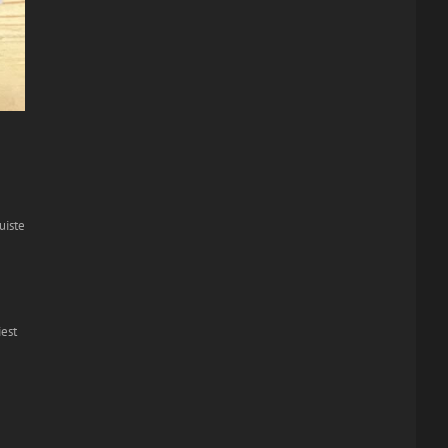
uiste
iest