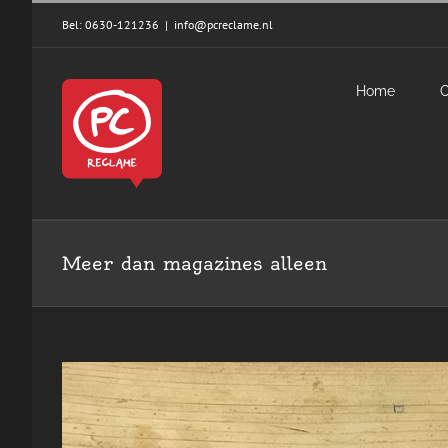
Skip
Bel: 0630-121236
|
info@pcreclame.nl
to
content
Home
Meer dan magazines alleen
View
Larger
Image