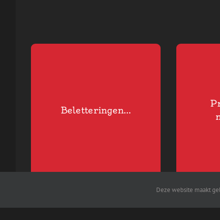
BEZOEK ONZE
BEZOE
BELETTERINGSAFDELING
P
Beletteringen...
m
Deze website maakt geb