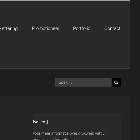
lettering
Promotioneel
Portfolio
Contact
Zoeken
naar:
Bel mij
Voor meer informatie over drukwerk vult u
onderstaand formulier in.