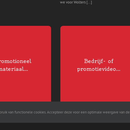
we voor Wolters [...]
K ONZE PROMOTIE
BEZOEK ONZE VIDEOGRAFIE
AFDELING
AFDELING
romotioneel
Bedrijf- of
ateriaal...
promotievideo...
ruik van functionele cookies. Accepteer deze voor een optimale weergave van de 