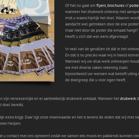
Of het nu gaat om
flyers
,
brochures
of
poste
wanneer het drukwerk ontwerp niet aanspr
mist u waarschijnlijk het doel. Waarom wor
aandacht wel getrokken door de ene poster
maar niet door de poster die ernaast hangt?
Heeft u zich dat wel eens afgevraagd.
In veel van de gevallen zit dat in het ontwe
En dat is nu precies waar wij in beeld kome
Wanneer wij uw druk werk ontwerpen hou
we met diverse zaken rekening zoals
bijvoorbeeld uw wensen wat betreft uiting 
de doelgroep die u voor ogen heeft.
zijn verwezenlijkt en er aantrekkelijk drukwerk ontstaat. Wanneer het
drukwerk
d
t doel bereikt.
je extra krijgt. Daar ligt onze meerwaarde en het is tevens de reden dat wij met 
unnen helpen.
d dat u contact met ons opneemt zodat we samen iets moois en pakkends kunnen cre