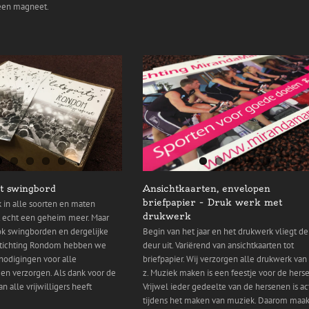
 een magneet.
t swingbord
Ansichtkaarten, envelopen
briefpapier – Druk werk met
 in alle soorten en maten
drukwerk
et echt een geheim meer. Maar
ook swingborden en dergelijke
Begin van het jaar en het drukwerk vliegt de
Stichting Rondom hebben we
deur uit. Variërend van ansichtkaarten tot
nodigingen voor alle
briefpapier. Wij verzorgen alle drukwerk van 
gen verzorgen. Als dank voor de
z. Muziek maken is een feestje voor de hers
n alle vrijwilligers heeft
Vrijwel ieder gedeelte van de hersenen is ac
tijdens het maken van muziek. Daarom maa