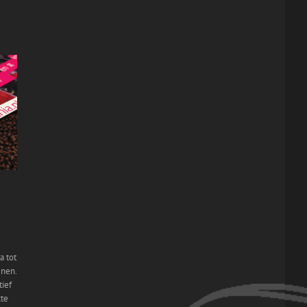
a tot
enen.
tief
kte