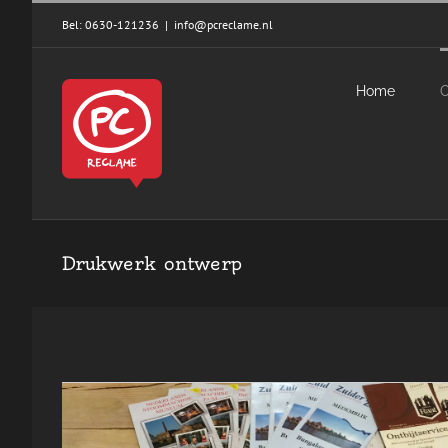
Skip
Bel: 0630-121236
|
info@pcreclame.nl
to
content
Home
Drukwerk ontwerp