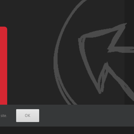
OK
site.