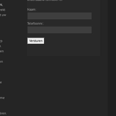
rs
,
Naam:
eekt
dt uw
Telefoonnr.:
rp.
n.
den
en
e
name
ëren.