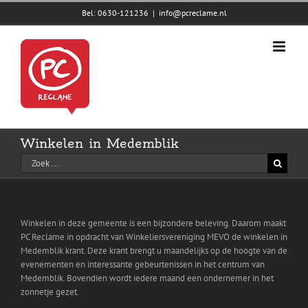
Skip
Bel: 0630-121236
|
info@pcreclame.nl
to
content
Winkelen in Medemblik
Zoeken
naar:
Winkelen in deze gemeente is een bijzondere beleving. Daarom maakt
PC Reclame in opdracht van Winkeliersvereniging MEVO de winkelen in
Medemblik krant. Deze krant brengt u maandelijks op de hoogte van de
evenementen en interessante gebeurtenissen in het centrum van
Medemblik. Bovendien wordt iedere maand een ondernemer in het
zonnetje gezet.