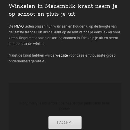
Winkelen in Medemblik krant neem je
op schoot en pluis je uit
De
MEVO
leden prijzen hun waar aan en houden u op de hoogte van
de laatste trends. Dus als de krant op de mat valt ga je eens lekker voor
zitten. Regelmatig staan er kortingsbonnen in. Die knip je uit en neem
je mee naar de winkel.
Naast de krant hebben wij de
website
voor deze enthousiaste groep
ondernemers gemaakt.
For privacy reasons YouTube needs your permission to be
loaded.
I ACCEPT