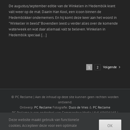
De augustus/september editie van de Winkelen in Medemblik krant
valt weer op de mat. Daarin Han Kool, een icoon binnen de
Medemblikker ondernemers. En hij komt deze keer aan het woord in
"Winkelier in beeld" Bovendien leest u verder alles over de komende
waterweek en wat daar allemaal valt te beleven. Winkelen in
Medemblik speciaal [...]
Volgende
1
2
© PC Reclame | Aan de inhoud op deze site kunnen geen rechten worden
ontleend.
Ontwerp:
PC Reclame
Fotografie:
Duco de Vries
&
PC Reclame
PC Reclame is een onderdeel van Commandeur Media | KvK 68656165 |
BTW NL001510524B04
Deze website maakt gebruik van functionele
OK
cookies. Accepteer deze voor een optimale
Facebook